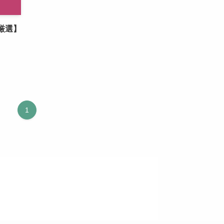
ら厳選】
1