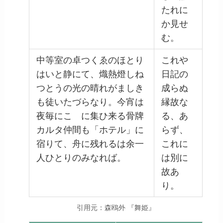
たれに
か見せ
む。
中等室の卓つくゑのほとり
これや
はいと静にて、熾熱燈しね
日記の
つとうの光の晴れがましき
成らぬ
も徒いたづらなり。今宵は
縁故な
夜毎にこゝに集ひ来る骨牌
る、あ
カルタ仲間も「ホテル」に
らず、
宿りて、舟に残れるは余一
これに
人ひとりのみなれば。
は別に
故あ
り。
引用元：森鴎外 『舞姫』