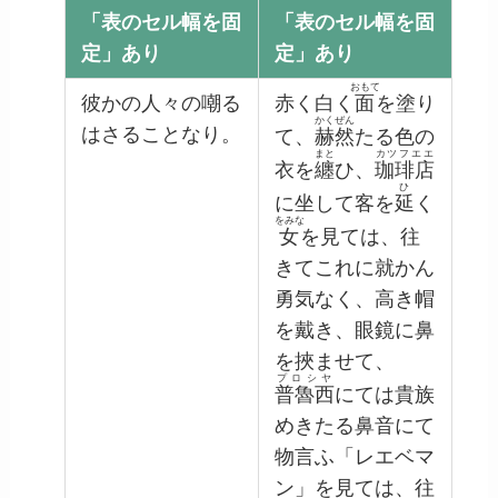
「表のセル幅を固
「表のセル幅を固
定」あり
定」あり
おもて
彼かの人々の嘲る
赤く白く
面
を塗り
かくぜん
はさることなり。
て、
赫然
たる色の
まと
カツフエエ
衣を
纏
ひ、
珈琲店
ひ
に坐して客を
延
く
をみな
女
を見ては、往
きてこれに就かん
勇気なく、高き帽
を戴き、眼鏡に鼻
を挾ませて、
プロシヤ
普魯西
にては貴族
めきたる鼻音にて
物言ふ「レエベマ
ン」を見ては、往