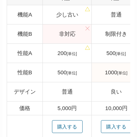
機能A
少し古い
普通
機能B
非対応
制限付き
性能A
200
500
[単位]
[単位]
性能B
500
1000
[単位]
[単位]
デザイン
普通
良い
価格
5,000円
10,000円
購入する
購入する