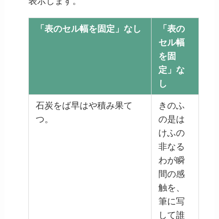
表示します。
「表のセル幅を固定」なし
「表の
セル幅
を固
定」な
し
石炭をば早はや積み果て
きのふ
つ。
の是は
けふの
非なる
わが瞬
間の感
触を、
筆に写
して誰