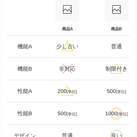
商品A
商品B
機能A
少し古い
普通
機能B
非対応
制限付き
性能A
200
500
[単位]
[単位]
性能B
500
1000
[単位]
[単位]
デザイン
普通
良い